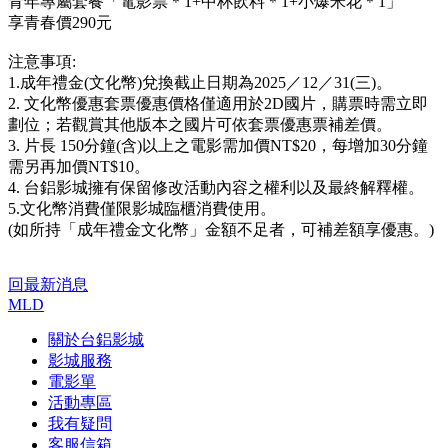
青年專屬套餐「電影票＊1+中杯飲料＊1+小爆米花＊1」
享青春價290元
注意事項:
1.成年禮金(文化幣)兌換截止日期為2025／12／31(三)。
2. 文化幣優惠套票優惠價格僅適用於2D國片，購票時需立即
劃位；若觀賞其他版本之國片可依套票優惠票補差價。
3. 片長 150分鐘(含)以上之電影需加價NT$20，每增加30分鐘
需另再加價NT$10。
4. 台鋁影城擁有保留修改活動內容之權利以及最終解釋權。
5.文化幣消費僅限影城臨櫃消費使用。
(如所持「成年禮金文化幣」金額不足者，可補差額享優惠。)
回最新消息
MLD
關於台鋁影城
影城服務
電影單
活動專區
我有疑問
客服信箱