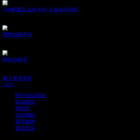
(中)劇場版 吉伊卡哇 人魚島的秘密
Chiikawa The Movie
日期：2026.08.07
愛你致死不渝
Obsession
日期：2026.08.07
明日的過客
Last night in Taipei
日期：2026.08.07
載入更多電影
MLD
關於台鋁影城
影城服務
電影單
活動專區
我有疑問
客服信箱