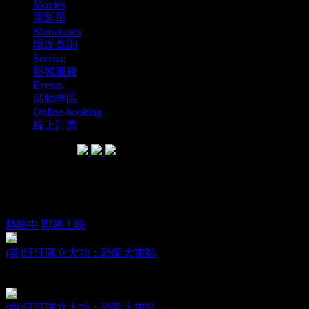
Movies
電影單
Showtimes
場次查詢
Service
影城服務
Events
活動專區
Online-booking
線上訂票
SHARE WITH
電影單
熱映中
即將上映
(英)汪汪隊立大功：恐龍大電影
PAW Patrol: The Dino Movie
日期：2026.08.14
(中)汪汪隊立大功：恐龍大電影