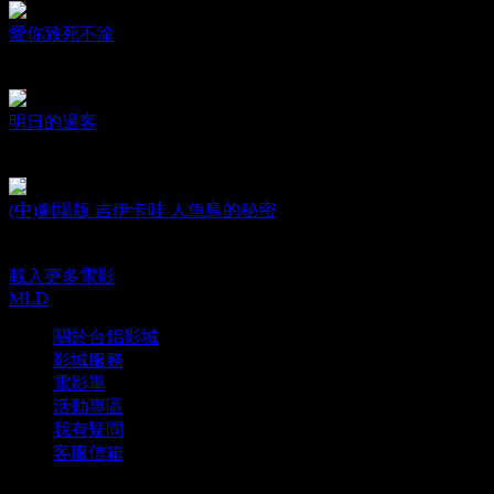
愛你致死不渝
Obsession
日期：2026.08.07
明日的過客
Happy together
日期：2026.08.07
(中)劇場版 吉伊卡哇 人魚島的秘密
Chiikawa The Movie
日期：2026.08.07
載入更多電影
MLD
關於台鋁影城
影城服務
電影單
活動專區
我有疑問
客服信箱