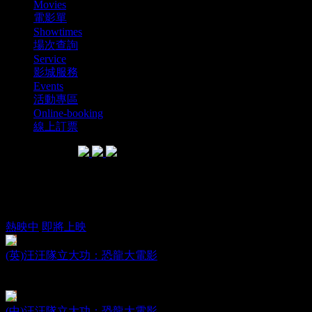
Movies
電影單
Showtimes
場次查詢
Service
影城服務
Events
活動專區
Online-booking
線上訂票
SHARE WITH
電影單
熱映中
即將上映
(英)汪汪隊立大功：恐龍大電影
PAW Patrol: The Dino Movie
日期：2026.08.14
(中)汪汪隊立大功：恐龍大電影