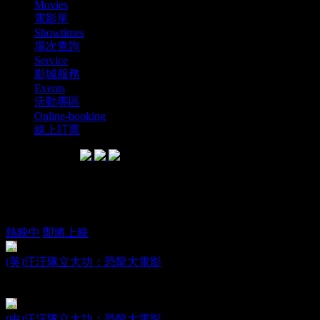
Movies
電影單
Showtimes
場次查詢
Service
影城服務
Events
活動專區
Online-booking
線上訂票
SHARE WITH
電影單
熱映中
即將上映
(英)汪汪隊立大功：恐龍大電影
PAW Patrol: The Dino Movie
日期：2026.08.14
(中)汪汪隊立大功：恐龍大電影