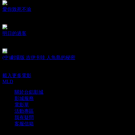
愛你致死不渝
Obsession
日期：2026.08.07
明日的過客
Happy together
日期：2026.08.07
(中)劇場版 吉伊卡哇 人魚島的秘密
Chiikawa The Movie
日期：2026.08.07
載入更多電影
MLD
關於台鋁影城
影城服務
電影單
活動專區
我有疑問
客服信箱